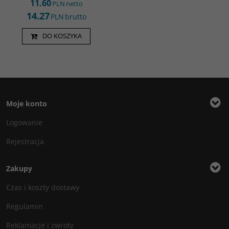
11.60
PLN
netto
14.27
PLN
brutto
DO KOSZYKA
Moje konto
Logowanie
Rejestracja
Zakupy
Czas i koszty dostawy
Regulamin
Reklamacje i zwroty