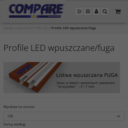
Panel
Menu
Panel
Szukaj
Kategoria główna
/
Profile LED
/
Profile LED wpuszczane/fuga
Profile LED wpuszczane/fuga
Wyników na stronie
:
Sortuj według
: