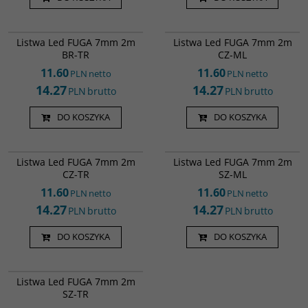
Led000138
Led000135
Profil LED wpuszczany FUGA.
Listwa Led FUGA 7mm 2m
Listwa Led FUGA 7mm 2m
Przeznaczony do wbudowania w
BR-TR
CZ-ML
powierzchnię. Może pomieścić
standardowe taśmy led o
11.60
11.60
PLN
netto
PLN
netto
szerokości do 12 mm. "Skrzydełka"
14.27
14.27
o szerokości 7 mm zapewniają
PLN
brutto
PLN
brutto
bezproblemowe i estetyczne
zamaskowanie krawędzi szczeliny
DO KOSZYKA
DO KOSZYKA
montażowej. Profile wykonane są z
twardego, bezołowiowego PCV. Do
Led000139
Led000136
produkcji profili używamy
tworzywa wysokiej jakości o
Listwa Led FUGA 7mm 2m
Listwa Led FUGA 7mm 2m
specjlanie dobranych parametrach.
CZ-TR
SZ-ML
Profile posiadają certyfikat CE.
11.60
11.60
PLN
netto
PLN
netto
14.27
14.27
PLN
brutto
PLN
brutto
DO KOSZYKA
DO KOSZYKA
Led000140
Listwa Led FUGA 7mm 2m
SZ-TR