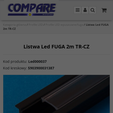
Menu
Panel
Szukaj
Kategoria główna
/
Profile LED
/
Profile LED wpuszczane/fuga
/
Listwa Led FUGA
2m TR-CZ
Listwa Led FUGA 2m TR-CZ
Kod produktu
:
Led000037
Kod kreskowy
:
5903900031387