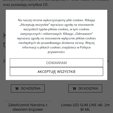
oraz posiadają certyfikat CE.
Na naszej stronie wykorzystujemy pliki cookies. Klikając
„Akceptuję wszystkie” wyrażasz zgodę na stosowanie
wszystkich typów plików cookies, w tym cookies
Kupujący ten produkt kupili
statystycznych i reklamowych. Klikając „Odmawiam”
wyrażasz zgodę na stosowanie wyłącznie plików cookies
także:
niezbędnych do prawidłowego działania strony. Więcej
informacji o plikach cookies znajdziesz w Polityce
prywatności.
ZP1607 CZ
ZPLN BR
Zakończenie SLIM LINE pełne
Zakończenie Narożna pełne
ODMAWIAM
czarne
brązowe
AKCEPTUJĘ WSZYSTKIE
1.65
2.47
PLN
netto
PLN
netto
2.03
3.04
PLN
brutto
PLN
brutto
DO KOSZYKA
DO KOSZYKA
ZOLN BR
Led000061
Zakończenie Narożna z
Listwa LED SLIM LINE okl. 2m
otworem brązowe
BI-ML