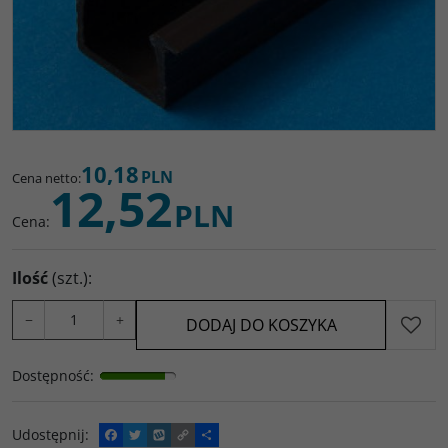
10,18
PLN
Cena netto
:
12,52
PLN
Cena
:
Ilość
(szt.)
:
−
+
DODAJ DO KOSZYKA
Dostępność
:
Udostępnij
:
F
T
W
C
P