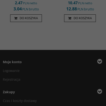
2.47
10.47
PLN
netto
PLN
netto
3.04
12.88
PLN
brutto
PLN
brutto
DO KOSZYKA
DO KOSZYKA
Moje konto
Logowanie
Rejestracja
Zakupy
Czas i koszty dostawy