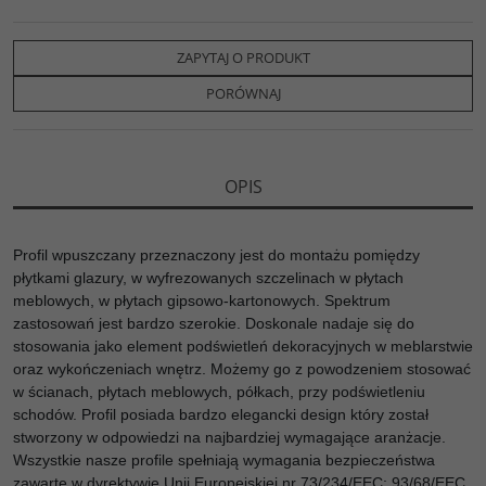
a
w
y
o
o
c
i
k
p
d
e
t
o
y
z
b
t
p
L
i
ZAPYTAJ O PRODUKT
o
e
i
e
o
r
n
l
PORÓWNAJ
k
k
s
i
ę
OPIS
Profil wpuszczany przeznaczony jest do montażu pomiędzy
płytkami glazury, w wyfrezowanych szczelinach w płytach
meblowych, w płytach gipsowo-kartonowych. Spektrum
zastosowań jest bardzo szerokie. Doskonale nadaje się do
stosowania jako element podświetleń dekoracyjnych w meblarstwie
oraz wykończeniach wnętrz. Możemy go z powodzeniem stosować
w ścianach, płytach meblowych, półkach, przy podświetleniu
schodów. Profil posiada bardzo elegancki design który został
stworzony w odpowiedzi na najbardziej wymagające aranżacje.
Wszystkie nasze profile spełniają wymagania bezpieczeństwa
zawarte w dyrektywie Unii Europejskiej nr 73/234/EEC; 93/68/EEC,