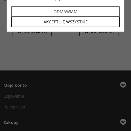
białe
ODMAWIAM
1.65
1.48
PLN
netto
PLN
netto
2.03
1.82
PLN
brutto
PLN
brutto
AKCEPTUJĘ WSZYSTKIE
DO KOSZYKA
DO KOSZYKA
Moje konto
Logowanie
Rejestracja
Zakupy