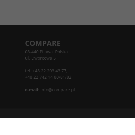
COMPARE
08-440 Pilawa, Polska
ul. Dworcowa 5
tel. +48 22 203 43 77,
+48 22 742 14 80/81/82
e-mail
:
info@compare.pl
InfoSerwis
-
oprogramowanie sklepu internetowego