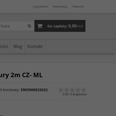
Logowanie
Rejestracja
Nowości
0,00
Do zapłaty:
PLN
ości
Blog
Kontakt
zury 2m CZ- ML
d kreskowy
:
5903900032032
0.00
/
5
(
0
głosów)