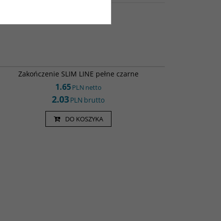
ZP1607 CZ
Zakończenie SLIM LINE pełne czarne
1.65
PLN
netto
2.03
PLN
brutto
DO KOSZYKA