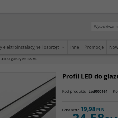
y elektroinstalacyjne i osprzęt
Inne
Promocje
Now
l LED do glazury 2m CZ- ML
Profil LED do gla
Kod produktu
:
Led000161
Ko
19,98
PLN
Cena netto
:
24,58