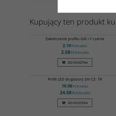
Kupujący ten produkt kup
Zak0001
Zakończenie profilu G/K i F czarne
2.10
PLN
netto
2.58
PLN
brutto
DO KOSZYKA
Led0001
Profil LED do glazury 2m CZ- TR
19.98
PLN
netto
24.58
PLN
brutto
DO KOSZYKA