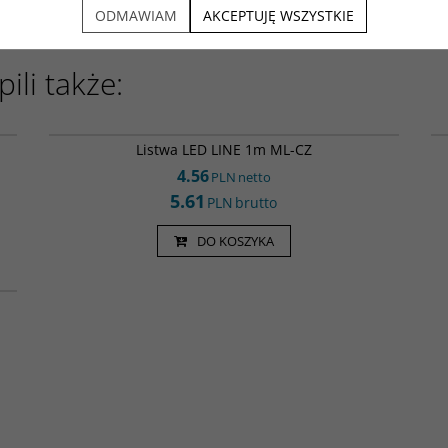
ODMAWIAM
AKCEPTUJĘ WSZYSTKIE
ili także:
00
Kan000078
Listwa LED LINE 1m ML-CZ
4.56
PLN
netto
5.61
PLN
brutto
DO KOSZYKA
73