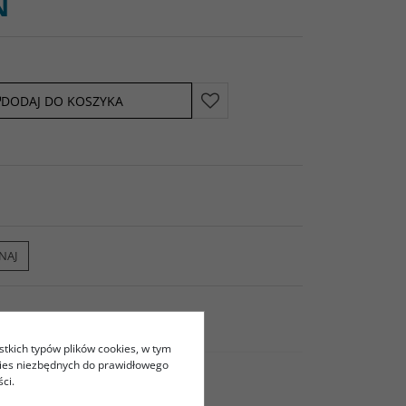
N
DODAJ DO KOSZYKA
NAJ
stkich typów plików cookies, w tym
kies niezbędnych do prawidłowego
ci.