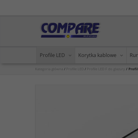
Profile LED
Korytka kablowe
Rur
Kategoria główna
/
Profile LED
/
Profile LED F do glazury
/
Profi