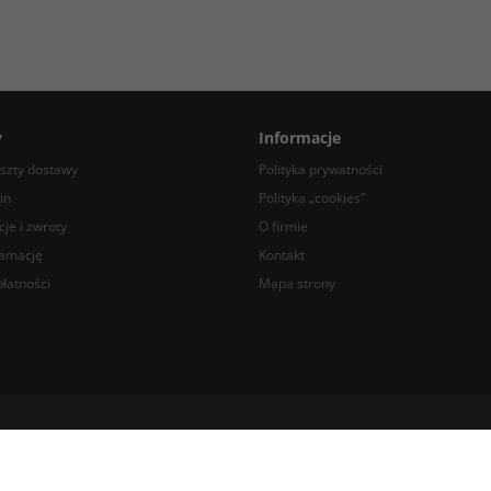
y
Informacje
oszty dostawy
Polityka prywatności
in
Polityka „cookies”
je i zwroty
O firmie
lamację
Kontakt
łatności
Mapa strony
 43 77, +48 22 742 14 80 e-mail: info@compare.pl