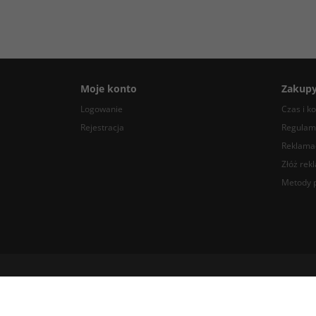
Moje konto
Zakup
Logowanie
Czas i k
Rejestracja
Regulam
Reklamac
Złóż rek
Metody p
COMPARE, ul. Dworcowa 5, 08-440 Pilawa, Polska tel. +48 22 203