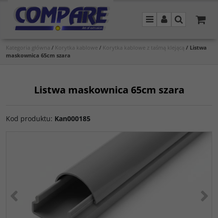
Menu
Panel
Szukaj
Kategoria główna
/
Korytka kablowe
/
Korytka kablowe z taśmą klejącą
/
Listwa
maskownica 65cm szara
Listwa maskownica 65cm szara
Kod produktu
:
Kan000185
<
>