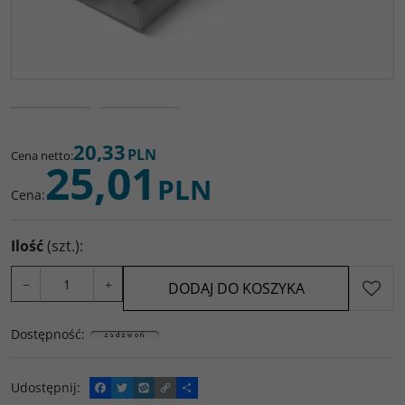
20,33
PLN
Cena netto
:
25,01
PLN
Cena
:
Ilość
(szt.)
:
−
+
DODAJ DO KOSZYKA
Dostępność
:
Udostępnij
:
F
T
W
C
P
a
w
y
o
o