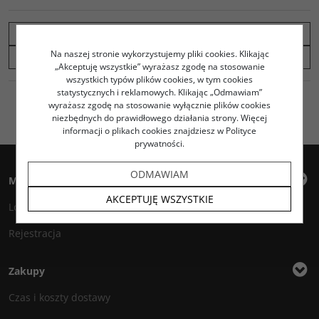
c
i
k
p
d
e
t
o
y
z
b
t
p
L
i
ZAPYTAJ O PRODUKT
o
e
i
e
Na naszej stronie wykorzystujemy pliki cookies. Klikając
o
r
n
l
PORÓWNAJ
k
k
s
„Akceptuję wszystkie” wyrażasz zgodę na stosowanie
i
wszystkich typów plików cookies, w tym cookies
ę
statystycznych i reklamowych. Klikając „Odmawiam”
wyrażasz zgodę na stosowanie wyłącznie plików cookies
niezbędnych do prawidłowego działania strony. Więcej
informacji o plikach cookies znajdziesz w Polityce
prywatności.
ODMAWIAM
Moje konto
AKCEPTUJĘ WSZYSTKIE
Logowanie
Rejestracja
Zakupy
Czas i koszty dostawy