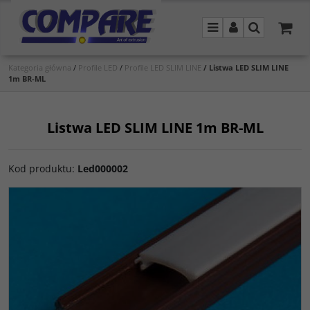
Menu
Panel
Szukaj
Kategoria główna
/
Profile LED
/
Profile LED SLIM LINE
/
Listwa LED SLIM LINE
1m BR-ML
Listwa LED SLIM LINE 1m BR-ML
Kod produktu
:
Led000002