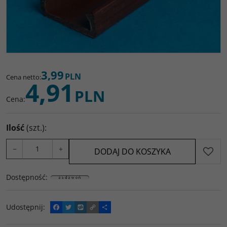
3,99
PLN
Cena netto
:
4,91
PLN
Cena
:
Ilość
(szt.)
:
−
+
DODAJ DO KOSZYKA
Dostępność
:
Udostępnij
:
F
T
W
C
P
a
w
y
o
o
c
i
k
p
d