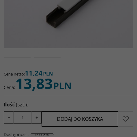
11,24
PLN
Cena netto
:
13,83
PLN
Cena
:
Ilość
(szt.)
:
−
+
DODAJ DO KOSZYKA
Dostępność
: