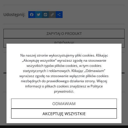
Udostępnij
:
F
T
W
C
P
a
w
y
o
o
c
i
k
p
d
e
t
o
y
z
b
t
p
L
i
ZAPYTAJ O PRODUKT
o
e
i
e
o
r
n
l
PORÓWNAJ
k
k
s
i
Na naszej stronie wykorzystujemy pliki cookies. Klikając
ę
„Akceptuję wszystkie” wyrażasz zgodę na stosowanie
wszystkich typów plików cookies, w tym cookies
OPIS
statystycznych i reklamowych. Klikając „Odmawiam”
wyrażasz zgodę na stosowanie wyłącznie plików cookies
niezbędnych do prawidłowego działania strony. Więcej
informacji o plikach cookies znajdziesz w Polityce
prywatności.
ODMAWIAM
AKCEPTUJĘ WSZYSTKIE