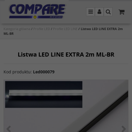
Menu
Panel
Szukaj
Kategoria główna
/
Profile LED
/
Profile LED LINE
/
Listwa LED LINE EXTRA 2m
ML-BR
Listwa LED LINE EXTRA 2m ML-BR
Kod produktu
:
Led000079
<
>