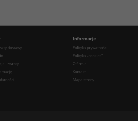
y
Informacje
oszty dostawy
Polityka prywatności
in
Polityka „cookies”
je i zwroty
O firmie
lamację
Kontakt
łatności
Mapa strony
 43 77, +48 22 742 14 80 e-mail: info@compare.pl