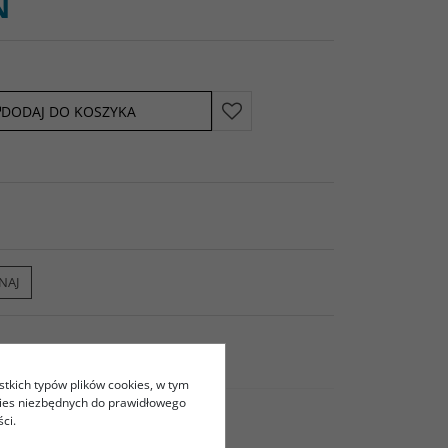
N
DODAJ DO KOSZYKA
NAJ
stkich typów plików cookies, w tym
kies niezbędnych do prawidłowego
ci.