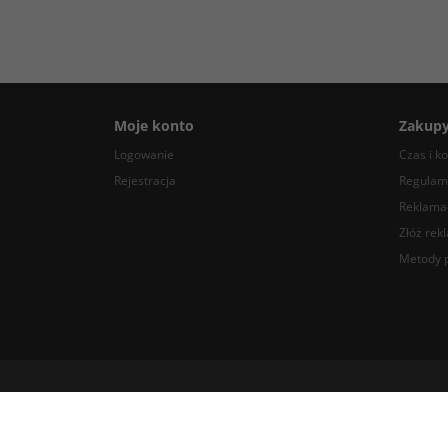
Moje konto
Zakup
Logowanie
Czas i k
Rejestracja
Regulam
Reklamac
Złóż rek
Metody p
COMPARE, ul. Dworcowa 5, 08-440 Pilawa, Polska tel. +48 22 203