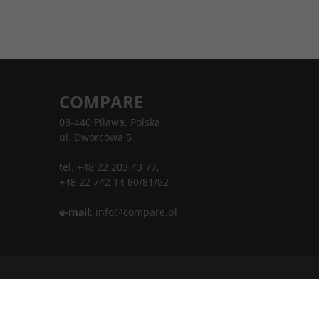
COMPARE
08-440 Pilawa, Polska
ul. Dworcowa 5
tel. +48 22 203 43 77,
+48 22 742 14 80/81/82
e-mail
:
info@compare.pl
InfoSerwis
-
oprogramowanie sklepu internetowego