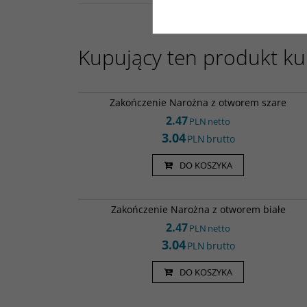
Kupujący ten produkt kup
ZOLN 
Zakończenie Narożna z otworem szare
2.47
PLN
netto
3.04
PLN
brutto
DO KOSZYKA
ZOLN
Zakończenie Narożna z otworem białe
2.47
PLN
netto
3.04
PLN
brutto
DO KOSZYKA