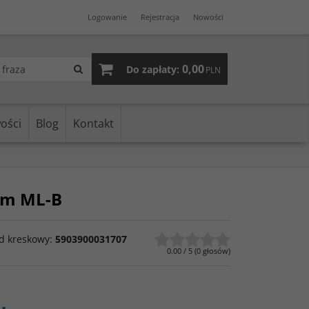
Logowanie
Rejestracja
Nowości
0,00
Do zapłaty:
PLN
ości
Blog
Kontakt
2m ML-B
d kreskowy
:
5903900031707
0.00
/
5
(
0
głosów)