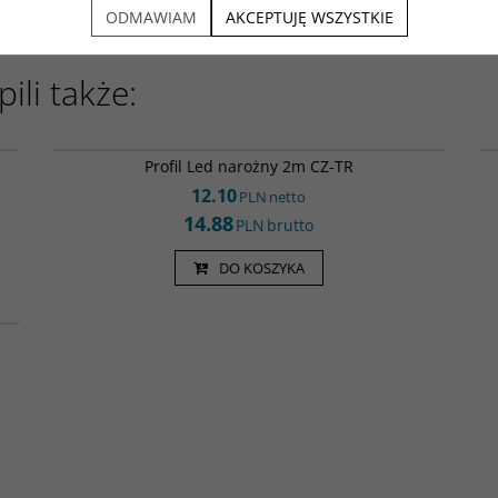
ODMAWIAM
AKCEPTUJĘ WSZYSTKIE
ili także:
SZ
Kan000092
Profil Led narożny 2m CZ-TR
12.10
PLN
netto
14.88
PLN
brutto
DO KOSZYKA
 B