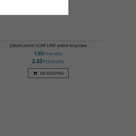
ZP1607 BR
Zakończenie SLIM LINE pełne brązowe
1.65
PLN
netto
2.03
PLN
brutto
DO KOSZYKA