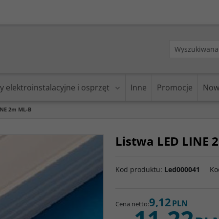
y elektroinstalacyjne i osprzęt
Inne
Promocje
Now
INE 2m ML-B
Listwa LED LINE 
Kod produktu
:
Led000041
Ko
9,12
PLN
Cena netto
:
11,22