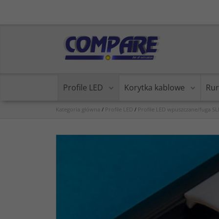
Profile LED
Korytka kablowe
Rur
Kategoria główna
/
Profile LED
/
Profile LED wpuszczane/fuga SL