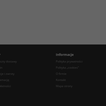
y
Informacje
oszty dostawy
Polityka prywatności
in
Polityka „cookies”
je i zwroty
O firmie
lamację
Kontakt
łatności
Mapa strony