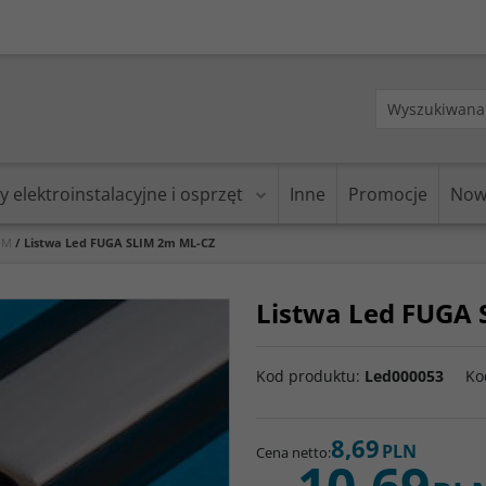
y elektroinstalacyjne i osprzęt
Inne
Promocje
Now
IM
/
Listwa Led FUGA SLIM 2m ML-CZ
Listwa Led FUGA
Kod produktu
:
Led000053
Ko
8,69
PLN
Cena netto
:
10,69