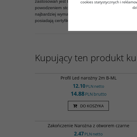
zastosowań jest bardzo szerokie. Doskonale nadaje
cookies statystycznych i reklam
dz
powodzeniem stosować w ścianach, płytach meblowych
najbardziej wymagające aranżacje. Wszystkie nasze 
posiadają certyfikat CE.
Kupujący ten produkt kup
Kan0000
Profil Led narożny 2m B-ML
12.10
PLN
netto
14.88
PLN
brutto
DO KOSZYKA
ZOLN 
Zakończenie Narożna z otworem czarne
2.47
PLN
netto