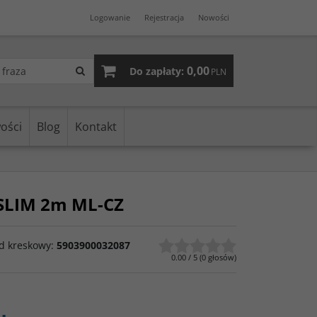
Logowanie
Rejestracja
Nowości
0,00
Do zapłaty:
PLN
ości
Blog
Kontakt
 SLIM 2m ML-CZ
d kreskowy
:
5903900032087
0.00
/
5
(
0
głosów)