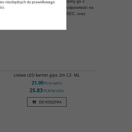
twie oraz wykończeniach wnętrz. Możemy go z
kies niezbędnych do prawidłowego
ci.
ki design który został stworzony w odpowiedzi na
 Europejskiej nr 73/234/EEC; 93/68/EEC, oraz
Led000183
Listwa LED karton gips 2m CZ- ML
21.00
PLN
netto
25.83
PLN
brutto
DO KOSZYKA