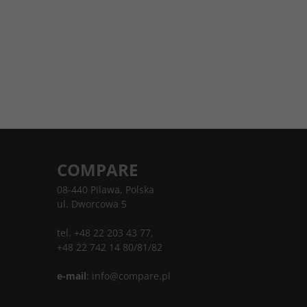
COMPARE
08-440 Pilawa, Polska
ul. Dworcowa 5
tel. +48 22 203 43 77,
+48 22 742 14 80/81/82
e-mail
:
info@compare.pl