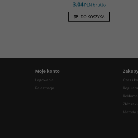
3.04
PLN
brutto
DO KOSZYKA
Moje konto
Zakup
Logowanie
Czas i k
Rejestracja
Regulam
Reklamac
Złóż rek
Metody p