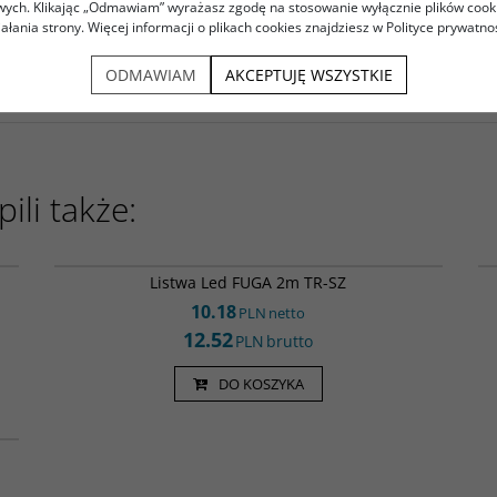
 się do stosowania jako element podświetleń dekoracyjnych w meblars
owych. Klikając „Odmawiam” wyrażasz zgodę na stosowanie wyłącznie plików coo
iałania strony. Więcej informacji o plikach cookies znajdziesz w Polityce prywatnoś
, półkach, przy podświetleniu schodów. Profil posiada bardzo eleganc
profile spełniają wymagania bezpieczeństwa zawarte w dyrektywie Unii
ODMAWIAM
AKCEPTUJĘ WSZYSTKIE
ili także:
25
Led000038
Listwa Led FUGA 2m TR-SZ
10.18
PLN
netto
12.52
PLN
brutto
DO KOSZYKA
CZ