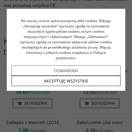
oraz posiadają certyfikat CE.
Na naszej stronie wykorzystujemy pliki cookies. Klikając
„Akceptuję wszystkie” wyrażasz zgodę na stosowanie
wszystkich typów plików cookies, w tym cookies
statystycznych i reklamowych. Klikając „Odmawiam”
Kupujący ten produkt kupili
wyrażasz zgodę na stosowanie wyłącznie plików cookies
niezbędnych do prawidłowego działania strony. Więcej
także:
informacji o plikach cookies znajdziesz w Polityce
prywatności.
Led000050
Led000122
ODMAWIAM
Listwa Led FUGA SLIM 2m
Listwa LED karton gips 1m B-
TR-CZ
TR
AKCEPTUJĘ WSZYSTKIE
8.69
10.50
PLN
netto
PLN
netto
10.69
12.92
PLN
brutto
PLN
brutto
DO KOSZYKA
DO KOSZYKA
LZO16
ZP1611 SZ
Zaślepka z otworem LZO16
Zakończenie Line szare
1.88
2.10
PLN
netto
PLN
netto