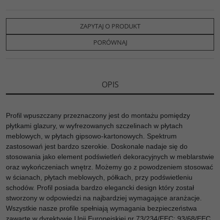
a
w
y
o
o
c
i
k
p
d
e
t
o
y
z
b
t
p
L
i
ZAPYTAJ O PRODUKT
o
e
i
e
o
r
n
l
PORÓWNAJ
k
k
s
i
ę
OPIS
Profil wpuszczany przeznaczony jest do montażu pomiędzy
płytkami glazury, w wyfrezowanych szczelinach w płytach
meblowych, w płytach gipsowo-kartonowych. Spektrum
zastosowań jest bardzo szerokie. Doskonale nadaje się do
stosowania jako element podświetleń dekoracyjnych w meblarstwie
oraz wykończeniach wnętrz. Możemy go z powodzeniem stosować
w ścianach, płytach meblowych, półkach, przy podświetleniu
schodów. Profil posiada bardzo elegancki design który został
stworzony w odpowiedzi na najbardziej wymagające aranżacje.
Wszystkie nasze profile spełniają wymagania bezpieczeństwa
zawarte w dyrektywie Unii Europejskiej nr 73/234/EEC; 93/68/EEC,