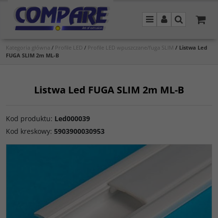
Menu
Panel
Szukaj
Kategoria główna
/
Profile LED
/
Profile LED wpuszczane/fuga SLIM
/
Listwa Led
FUGA SLIM 2m ML-B
Listwa Led FUGA SLIM 2m ML-B
Kod produktu
:
Led000039
Kod kreskowy
:
5903900030953