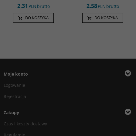
2.31
2.58
PLN
brutto
PLN
brutto
DO KOSZYKA
DO KOSZYKA
Moje konto
Logowanie
Rejestracja
Zakupy
Czas i koszty dostawy
Regulamin