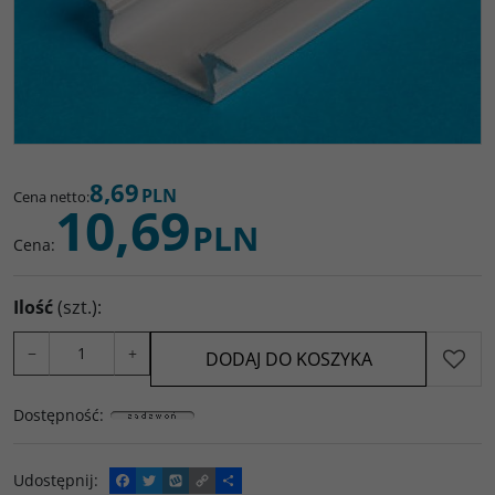
8,69
PLN
Cena netto
:
10,69
PLN
Cena
:
Ilość
(szt.)
:
−
+
DODAJ DO KOSZYKA
Dostępność
:
Udostępnij
:
F
T
W
C
P